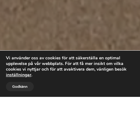
Vi använder oss av cookies för att säkerställa en optimal
upplevelse på vår webbplats. För att få mer insikt om vilka
cookies vi nyttjar och för att avaktivera dem, vänligen besök
inställningar
.



Godkänn
RING OSS
BOKA TID
MAIL
Få friska och välmående fötter -
boka din behandling redan idag