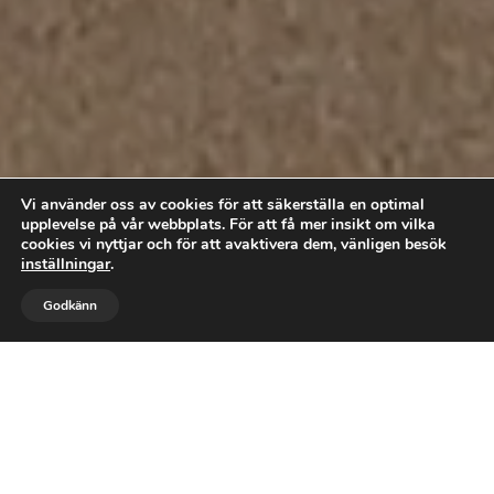
Vi använder oss av cookies för att säkerställa en optimal
upplevelse på vår webbplats. För att få mer insikt om vilka
cookies vi nyttjar och för att avaktivera dem, vänligen besök
inställningar
.



Godkänn
RING OSS
BOKA TID
MAIL
Få friska och välmående fötter -
boka din behandling redan idag