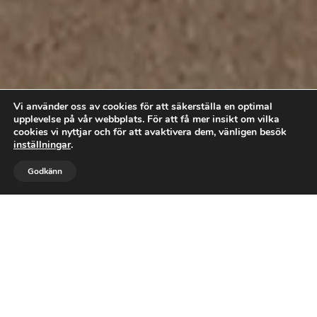
Vi använder oss av cookies för att säkerställa en optimal
upplevelse på vår webbplats. För att få mer insikt om vilka
cookies vi nyttjar och för att avaktivera dem, vänligen besök
inställningar
.



Godkänn
RING OSS
BOKA TID
MAIL
Få friska och välmående fötter -
boka din behandling redan idag
BOKA TID